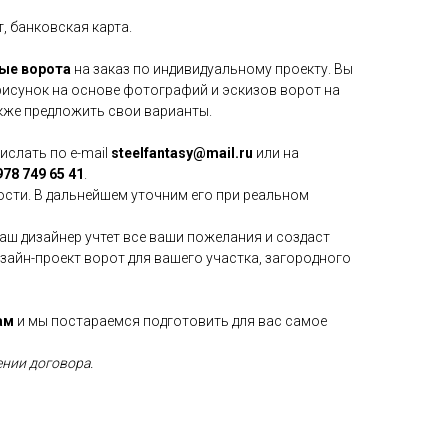
, банковская карта.
ые ворота
на заказ по индивидуальному проекту. Вы
исунок на основе фотографий и эскизов ворот на
акже предложить свои варианты.
слать по e-mail
steelfantasy@mail.ru
или на
78 749 65 41
.
сти. В дальнейшем уточним его при реальном
аш дизайнер учтет все ваши пожелания и создаст
зайн-проект ворот для вашего участка, загородного
ам
и мы постараемся подготовить для вас самое
ении договора.