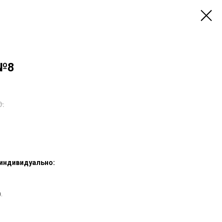
 №8
р.
 индивидуально:
.