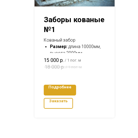
Заборы кованые
№1
Кованый забор
Размер:
длина 10000мм,
высота 2000мм
Материал:
Профильная
15 000
р.
/
1 пог. м
труба, квадрат 12, кованые
18 000
р.
/
1 пог. м
элементы
Варианты окраски:
Черная кузнечная краска
Подробнее
Заказать