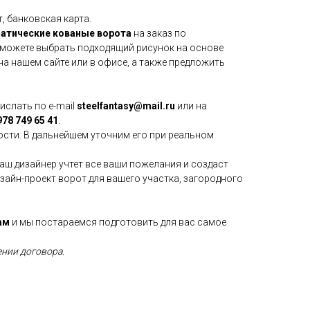
, банковская карта.
атические
кованые ворота
на заказ по
 можете выбрать подходящий рисунок на основе
а нашем сайте или в офисе, а также предложить
слать по e-mail
steelfantasy@mail.ru
или на
78 749 65 41
.
сти. В дальнейшем уточним его при реальном
аш дизайнер учтет все ваши пожелания и создаст
зайн-проект ворот для вашего участка, загородного
ам
и мы постараемся подготовить для вас самое
ении договора.