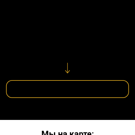
шаблонных решений. Мы реализуем
любые ваши мечты. Только поэтому мы
ценим живое общение. Пишите, звоните,
делитесь своими мыслями и мы
максимально качественно и реалистично
воплотим их в жизнь!
Получить консультацию
Мы на карте: