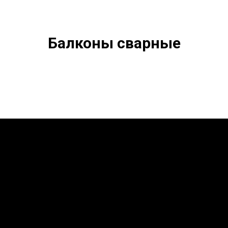
Балконы сварные
Напишите нам в
Whats App
и мы с радостью вам
ответим.
Наши работы все уникальны, мы не делам